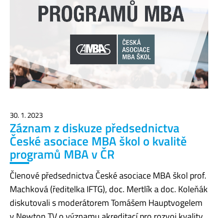
30. 1. 2023
Záznam z diskuze předsednictva
České asociace MBA škol o kvalitě
programů MBA v ČR
Členové předsednictva České asociace MBA škol prof.
Machková (ředitelka IFTG), doc. Mertlík a doc. Koleňák
diskutovali s moderátorem Tomášem Hauptvogelem
v Newton TV o významu akreditací pro rozvoj kvality