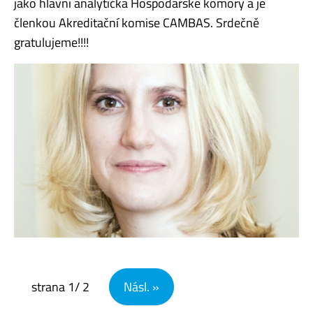
jako hlavní analytička Hospodářské komory a je
členkou Akreditační komise CAMBAS. Srdečně
gratulujeme!!!!
Navigace pro příspěvky
strana
1
/ 2
Násl. »