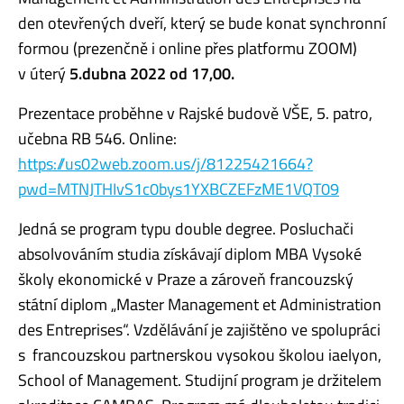
den otevřených dveří, který se bude konat synchronní
formou (prezenčně i online přes platformu ZOOM)
v
úterý
5.dubna 2022 od 17,00.
Prezentace proběhne v Rajské budově VŠE, 5. patro,
učebna RB 546. Online:
https://us02web.zoom.us/j/81225421664?
pwd=MTNJTHIvS1c0bys1YXBCZEFzME1VQT09
Jedná se program typu double degree. Posluchači
absolvováním studia získávají diplom MBA Vysoké
školy ekonomické v Praze a zároveň francouzský
státní diplom „Master Management et Administration
des Entreprises“. Vzdělávání je zajištěno ve spolupráci
s francouzskou partnerskou vysokou školou iaelyon,
School of Management. Studijní program je držitelem