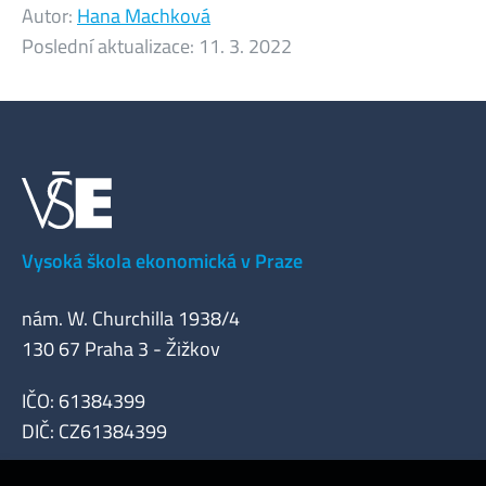
Autor:
Hana Machková
Poslední aktualizace:
11. 3. 2022
Vysoká škola ekonomická v Praze
nám. W. Churchilla 1938/4
130 67 Praha 3 - Žižkov
IČO: 61384399
DIČ: CZ61384399