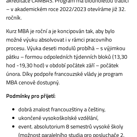
akreditace CAMBAS. Program má dlouholetou tradici
– v akademickém roce 2022/2023 otevíráme již 32.
ročník.
Kurz MBA je roční a je koncipován tak, aby bylo
možné výuku absolvovat i v rámci pracovního
procesu. Výuka deseti modulů probíhá – s výjimkou
pátku – formou odpoledních týdenních bloků (13,30
hod -19,30 hod) v období počátek září – počátek
února. Díky podpoře francouzské vlády je program
MBA cenově dostupný.
Podmínky pro přijetí:
dobrá znalost francouzštiny a češtiny,
ukončené vysokoškolské vzdělání,
event. absolutorium 8 semestrů vysoké školy
(možnost paralelního studia pro posluchače 2.