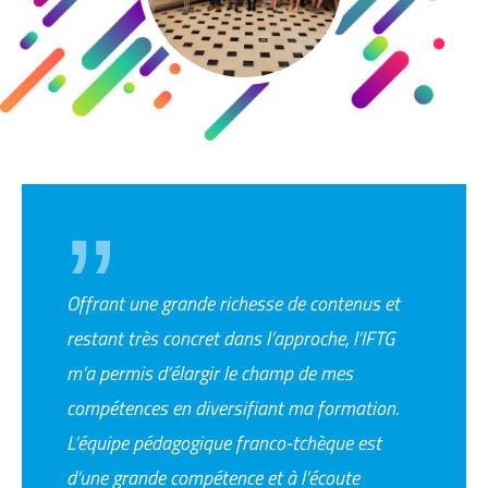
Offrant une grande richesse de contenus et
restant très concret dans l’approche, l’IFTG
m’a permis d’élargir le champ de mes
compétences en diversifiant ma formation.
L’équipe pédagogique franco-tchèque est
d’une grande compétence et à l’écoute