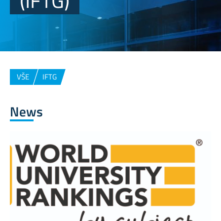
(IFTG)
VŠE
IFTG
News