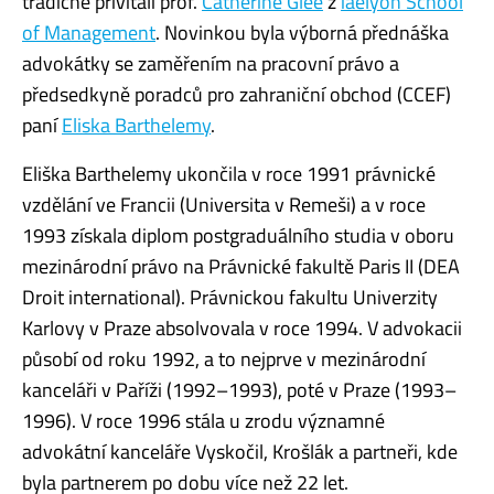
tradičně přivítali prof.
Catherine Glee
z
iaelyon School
of Management
. Novinkou byla výborná přednáška
advokátky se zaměřením na pracovní právo a
předsedkyně poradců pro zahraniční obchod (CCEF)
paní
Eliska Barthelemy
.
Eliška Barthelemy ukončila v roce 1991 právnické
vzdělání ve Francii (Universita v Remeši) a v roce
1993 získala diplom postgraduálního studia v oboru
mezinárodní právo na Právnické fakultě Paris II (DEA
Droit international). Právnickou fakultu Univerzity
Karlovy v Praze absolvovala v roce 1994. V advokacii
působí od roku 1992, a to nejprve v mezinárodní
kanceláři v Paříži (1992–1993), poté v Praze (1993–
1996). V roce 1996 stála u zrodu významné
advokátní kanceláře Vyskočil, Krošlák a partneři, kde
byla partnerem po dobu více než 22 let.