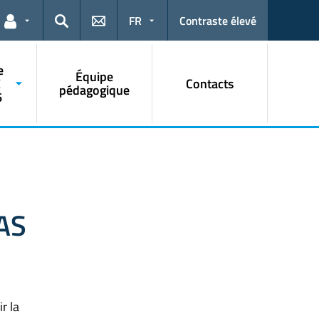
FR
Contraste élevé
Liens pour les utilisateurs
Rechercher
e
Équipe
E
Contacts
pédagogique
6
AS
r la